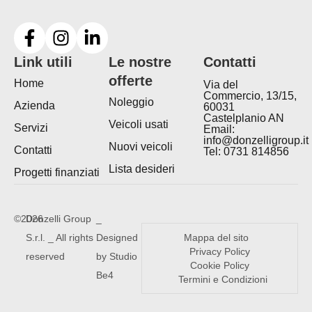
Link utili
Le nostre
Contatti
offerte
Home
Via del
Commercio, 13/15,
Noleggio
Azienda
60031
Castelplanio AN
Veicoli usati
Servizi
Email:
info@donzelligroup.it
Nuovi veicoli
Contatti
Tel: 0731 814856
Lista desideri
Progetti finanziati
©2026
Donzelli Group
_
S.r.l. _ All rights
Designed
Mappa del sito
Privacy Policy
reserved
by Studio
Cookie Policy
Be4
Termini e Condizioni