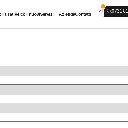
0
0731 8
li usati
Veicoli nuovi
Servizi
Azienda
Contatti