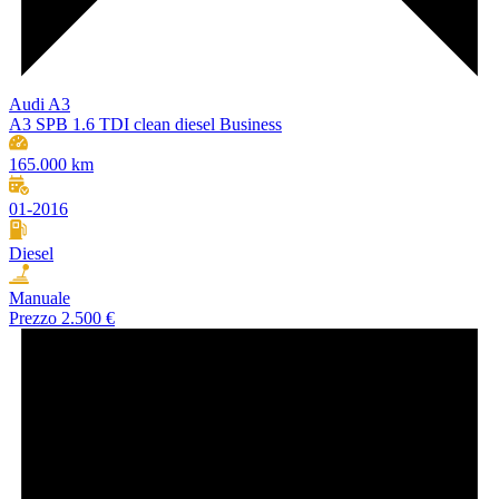
Audi A3
A3 SPB 1.6 TDI clean diesel Business
165.000 km
01-2016
Diesel
Manuale
Prezzo
2.500 €