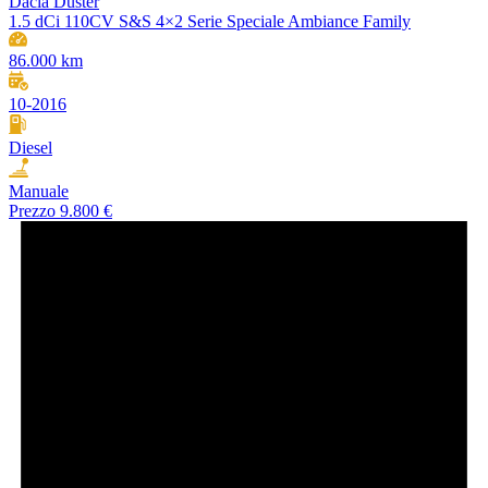
Dacia Duster
1.5 dCi 110CV S&S 4×2 Serie Speciale Ambiance Family
86.000 km
10-2016
Diesel
Manuale
Prezzo
9.800 €