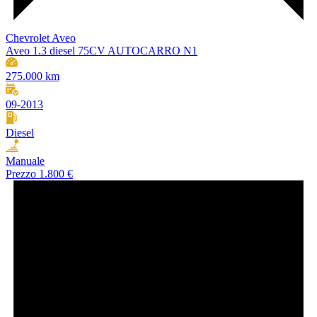
Chevrolet Aveo
Aveo 1.3 diesel 75CV AUTOCARRO N1
275.000 km
09-2013
Diesel
Manuale
Prezzo
1.800 €