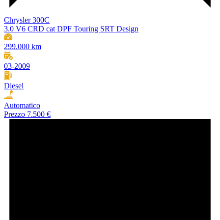
Chrysler 300C
3.0 V6 CRD cat DPF Touring SRT Design
299.000 km
03-2009
Diesel
Automatico
Prezzo
7.500 €