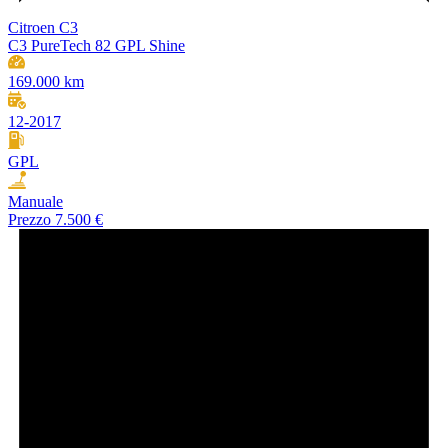
Citroen C3
C3 PureTech 82 GPL Shine
169.000 km
12-2017
GPL
Manuale
Prezzo
7.500 €