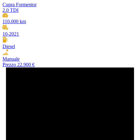
Cupra Formentor
2.0 TDI
110.000 km
10-2021
Diesel
Manuale
Prezzo
22.900 €