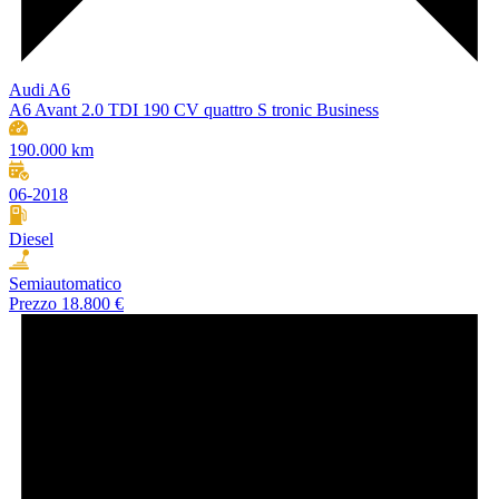
Audi A6
A6 Avant 2.0 TDI 190 CV quattro S tronic Business
190.000 km
06-2018
Diesel
Semiautomatico
Prezzo
18.800 €