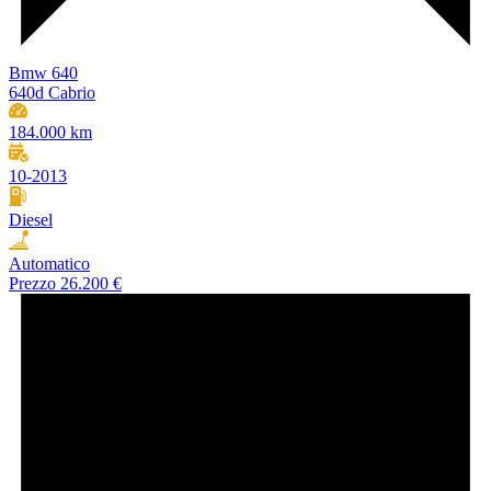
Bmw 640
640d Cabrio
184.000 km
10-2013
Diesel
Automatico
Prezzo
26.200 €