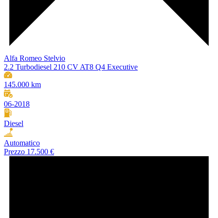
Alfa Romeo Stelvio
2.2 Turbodiesel 210 CV AT8 Q4 Executive
145.000 km
06-2018
Diesel
Automatico
Prezzo
17.500 €