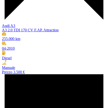
Audi A3
A3 2.0 TDI 170 CV F.AP. Attraction
255.000 km
04-2010
Diesel
Manuale
Prezzo
3.500 €