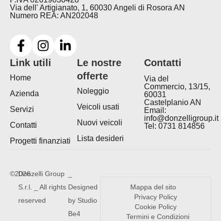
Via dell' Artigianato, 1, 60030 Angeli di Rosora AN
Numero REA: AN202048
Link utili
Le nostre
Contatti
offerte
Home
Via del
Commercio, 13/15,
Noleggio
Azienda
60031
Castelplanio AN
Veicoli usati
Servizi
Email:
info@donzelligroup.it
Nuovi veicoli
Contatti
Tel: 0731 814856
Lista desideri
Progetti finanziati
©2026
Donzelli Group
_
S.r.l. _ All rights
Designed
Mappa del sito
Privacy Policy
reserved
by Studio
Cookie Policy
Be4
Termini e Condizioni