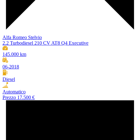
Alfa Romeo Stelvio
2.2 Turbodiesel 210 CV AT8 Q4 Executive
145.000 km
06-2018
Diesel
Automatico
Prezzo
17.500 €