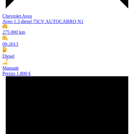
Chevrolet Aveo
Aveo 1.3 diesel 75CV AUTOCARRO N1
275.000 km
09-2013
Diesel
Manuale
Prezzo
1.800 €