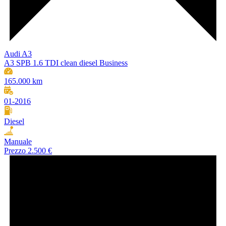
Audi A3
A3 SPB 1.6 TDI clean diesel Business
165.000 km
01-2016
Diesel
Manuale
Prezzo
2.500 €