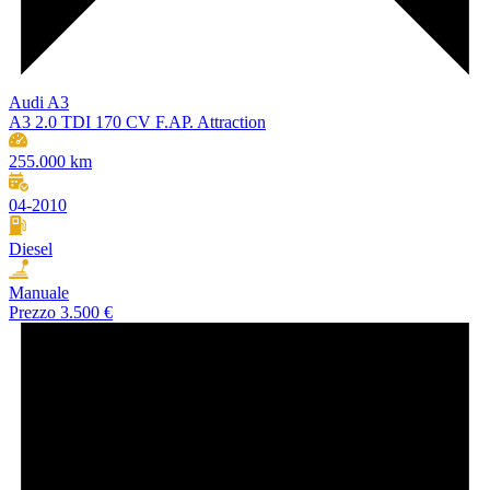
Audi A3
A3 2.0 TDI 170 CV F.AP. Attraction
255.000 km
04-2010
Diesel
Manuale
Prezzo
3.500 €