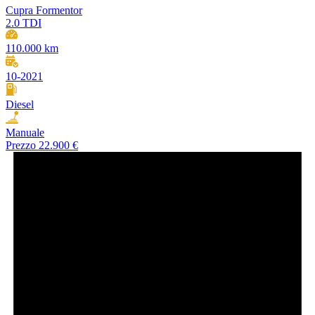
Cupra Formentor
2.0 TDI
110.000 km
10-2021
Diesel
Manuale
Prezzo
22.900 €