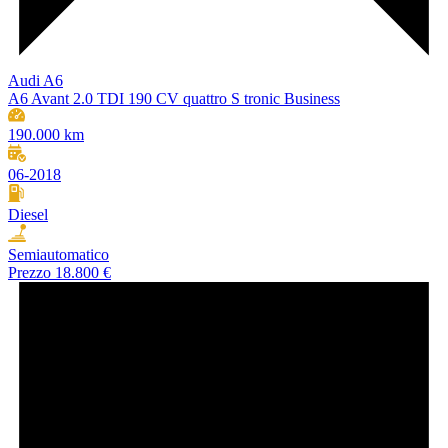
Audi A6
A6 Avant 2.0 TDI 190 CV quattro S tronic Business
190.000 km
06-2018
Diesel
Semiautomatico
Prezzo
18.800 €