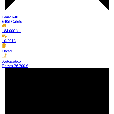
Bmw 640
640d Cabrio
184.000 km
10-2013
Diesel
Automatico
Prezzo
26.200 €