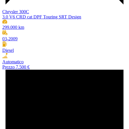
Chrysler 300C
3.0 V6 CRD cat DPF Touring SRT Design
299.000 km
03-2009
Diesel
Automatico
Prezzo
7.500 €