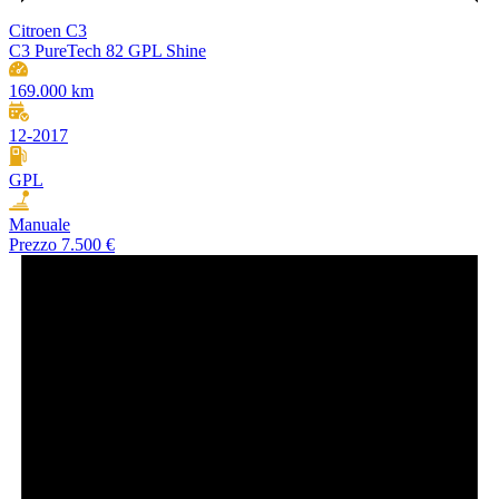
Citroen C3
C3 PureTech 82 GPL Shine
169.000 km
12-2017
GPL
Manuale
Prezzo
7.500 €