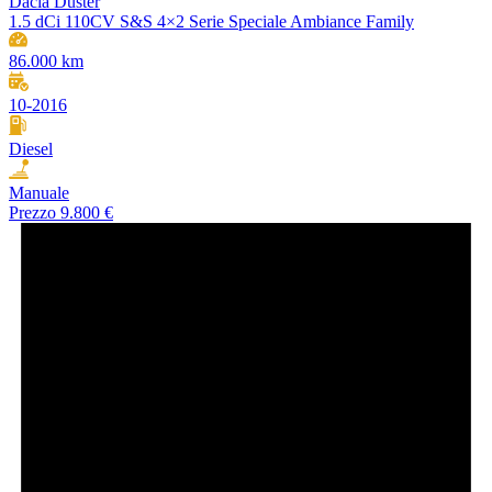
Dacia Duster
1.5 dCi 110CV S&S 4×2 Serie Speciale Ambiance Family
86.000 km
10-2016
Diesel
Manuale
Prezzo
9.800 €