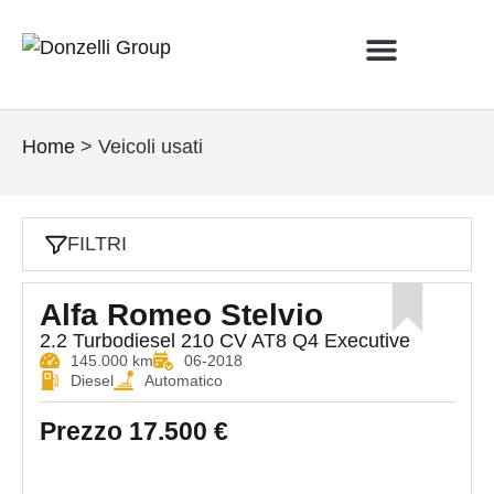
VEICOLI USATI
NUOVI VEICOLI
LISTA DESIDERI
Home
>
Veicoli usati
FILTRI
Alfa Romeo Stelvio
2.2 Turbodiesel 210 CV AT8 Q4 Executive
145.000 km
06-2018
Diesel
Automatico
Prezzo
17.500 €