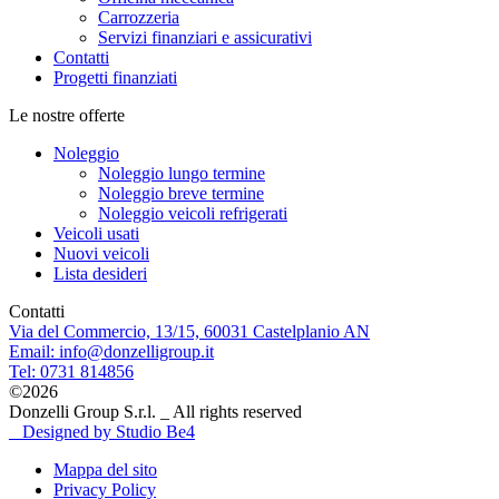
Carrozzeria
Servizi finanziari e assicurativi
Contatti
Progetti finanziati
Le nostre offerte
Noleggio
Noleggio lungo termine
Noleggio breve termine
Noleggio veicoli refrigerati
Veicoli usati
Nuovi veicoli
Lista desideri
Contatti
Via del Commercio, 13/15, 60031 Castelplanio AN
Email: info@donzelligroup.it
Tel: 0731 814856
©2026
Donzelli Group S.r.l. _ All rights reserved
_ Designed by Studio Be4
Mappa del sito
Privacy Policy