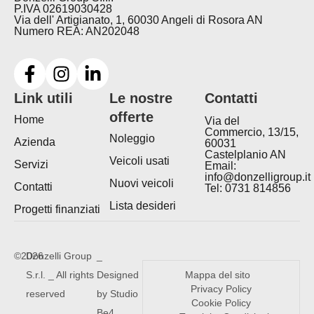
P.IVA 02619030428
Via dell' Artigianato, 1, 60030 Angeli di Rosora AN
Numero REA: AN202048
Link utili
Le nostre
Contatti
offerte
Home
Via del
Commercio, 13/15,
Noleggio
Azienda
60031
Castelplanio AN
Veicoli usati
Servizi
Email:
info@donzelligroup.it
Nuovi veicoli
Contatti
Tel: 0731 814856
Lista desideri
Progetti finanziati
©2026
Donzelli Group
_
S.r.l. _ All rights
Designed
Mappa del sito
Privacy Policy
reserved
by Studio
Cookie Policy
Be4