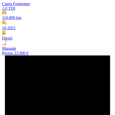
Cupra Formentor
2.0 TDI
110.000 km
10-2021
Diesel
Manuale
Prezzo
22.900 €