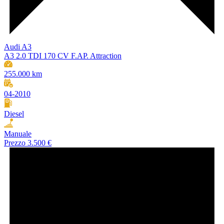
Audi A3
A3 2.0 TDI 170 CV F.AP. Attraction
255.000 km
04-2010
Diesel
Manuale
Prezzo
3.500 €