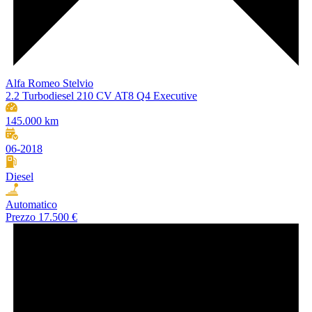
Alfa Romeo Stelvio
2.2 Turbodiesel 210 CV AT8 Q4 Executive
145.000 km
06-2018
Diesel
Automatico
Prezzo
17.500 €