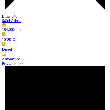
Bmw 640
640d Cabrio
184.000 km
10-2013
Diesel
Automatico
Prezzo
26.200 €