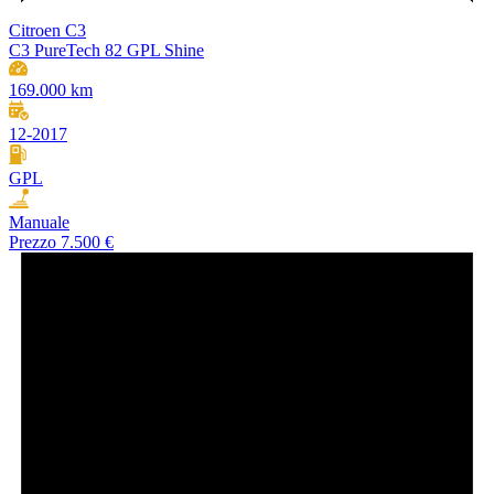
Citroen C3
C3 PureTech 82 GPL Shine
169.000 km
12-2017
GPL
Manuale
Prezzo
7.500 €