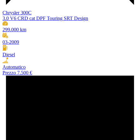
Chrysler 300C
3.0 V6 CRD cat DPF Touring SRT Design
299.000 km
03-2009
Diesel
Automatico
Prezzo
7.500 €