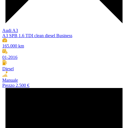
Audi A3
A3 SPB 1.6 TDI clean diesel Business
165.000 km
01-2016
Diesel
Manuale
Prezzo
2.500 €