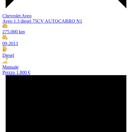
Chevrolet Aveo
Aveo 1.3 diesel 75CV AUTOCARRO N1
275.000 km
09-2013
Diesel
Manuale
Prezzo
1.800 €