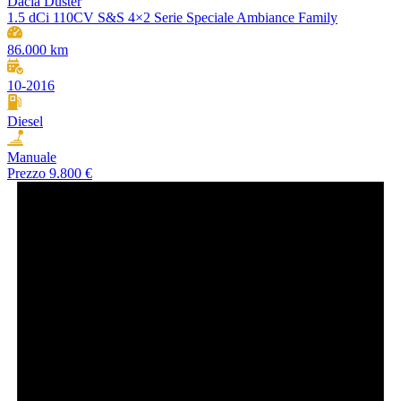
Dacia Duster
1.5 dCi 110CV S&S 4×2 Serie Speciale Ambiance Family
86.000 km
10-2016
Diesel
Manuale
Prezzo
9.800 €