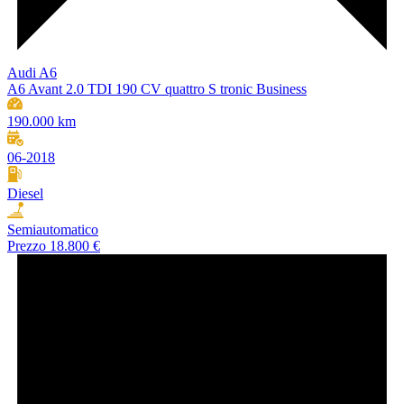
Audi A6
A6 Avant 2.0 TDI 190 CV quattro S tronic Business
190.000 km
06-2018
Diesel
Semiautomatico
Prezzo
18.800 €