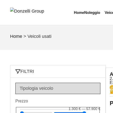
Home
Noleggio
Veico
Home
>
Veicoli usati
FILTRI
A
2
E
Prezzo
P
1.300
€
—
57.900
€