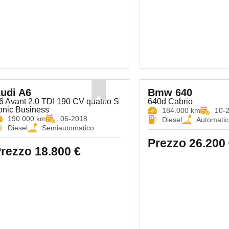
udi A6
Bmw 640
6 Avant 2.0 TDI 190 CV quattro S
640d Cabrio
ronic Business
184.000 km
10-
190.000 km
06-2018
Diesel
Automatic
Diesel
Semiautomatico
Prezzo
26.200 
rezzo
18.800 €