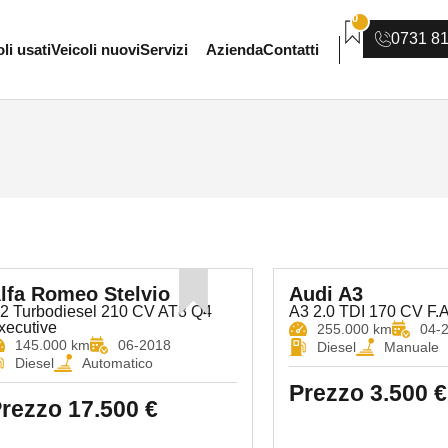
0
0731 8
li usati
Veicoli nuovi
Servizi
Azienda
Contatti
lfa Romeo Stelvio
Audi A3
.2 Turbodiesel 210 CV AT8 Q4
A3 2.0 TDI 170 CV F.AP
xecutive
255.000 km
04-
145.000 km
06-2018
Diesel
Manuale
Diesel
Automatico
Prezzo
3.500 €
rezzo
17.500 €