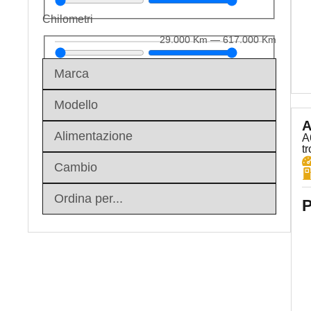
Chilometri
29.000
Km
—
617.000
Km
A
A
t
P