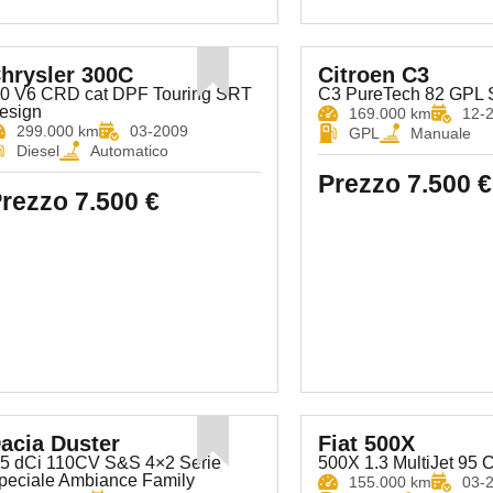
hrysler 300C
Citroen C3
.0 V6 CRD cat DPF Touring SRT
C3 PureTech 82 GPL 
esign
169.000 km
12-
299.000 km
03-2009
GPL
Manuale
Diesel
Automatico
Prezzo
7.500 €
rezzo
7.500 €
acia Duster
Fiat 500X
.5 dCi 110CV S&S 4×2 Serie
500X 1.3 MultiJet 95 C
peciale Ambiance Family
155.000 km
03-