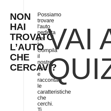
NON
Possiamo
trovare
HAI
VAI 
l'auto
perfetta
TROVATO
per
te.
L’AUTO
Compila
CHE
QUI
il
nostro
CERCAVI?
quiz
e
raccontaci
le
caratteristiche
che
cerchi.
Ti