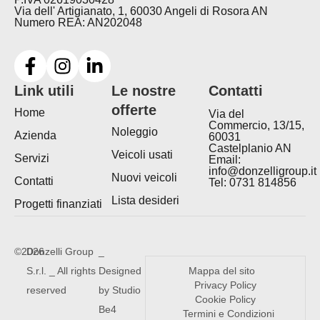
Via dell' Artigianato, 1, 60030 Angeli di Rosora AN
Numero REA: AN202048
Link utili
Le nostre
Contatti
offerte
Home
Via del
Commercio, 13/15,
Noleggio
Azienda
60031
Castelplanio AN
Veicoli usati
Servizi
Email:
info@donzelligroup.it
Nuovi veicoli
Contatti
Tel: 0731 814856
Lista desideri
Progetti finanziati
©2026
Donzelli Group
_
S.r.l. _ All rights
Designed
Mappa del sito
Privacy Policy
reserved
by Studio
Cookie Policy
Be4
Termini e Condizioni