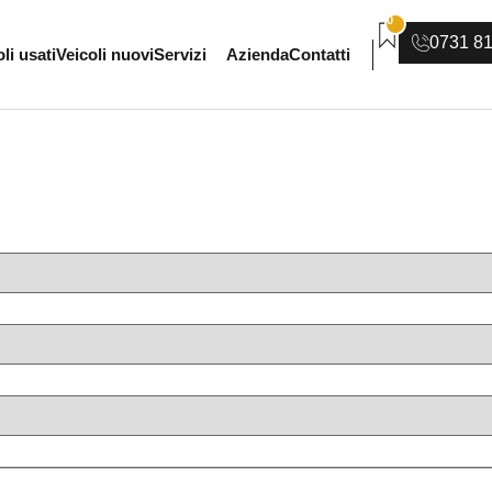
0
0731 8
li usati
Veicoli nuovi
Servizi
Azienda
Contatti