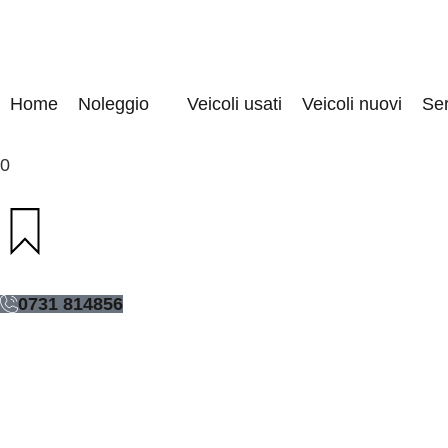
Home
Noleggio
Veicoli usati
Veicoli nuovi
Ser
0
0731 814856